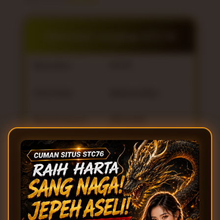
Informasi Lengkap STC76
Nama Situs
STC76
Jenis Game
Mahjong Ways
Minimal Deposit
IDR 10,000
Minimal Withdraw
IDR 50,000
Metode Pembayaran
AUTO QRIS, Transfer
Bank Lokal, E-wallet
Rating
★★★★★
—