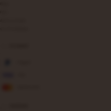
Blog
FAQ
About Ucredit
STC76 Affiliates
PAYMENT
Paypal
Visa
Mastercard
SHIPPING