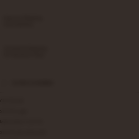
Express Shipping
Fast Delivery
Standard Shipping
10+ Business Days
CITIES COVERED
STC76 Link
STC76 Login
MAHJONG X STC76
STC76 Link Alternatif