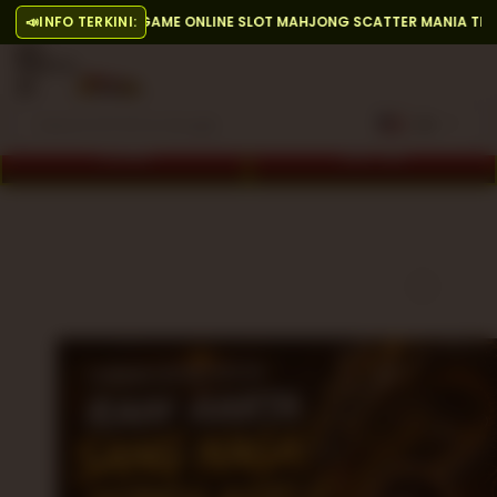
76 # PUSAT GAME ONLINE SLOT MAHJONG SCATTER MANIA TERBARU
📣
INFO TERKINI:
Explore
US
LOGIN
DAFTAR